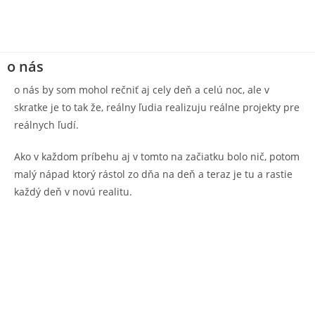
o nás
o nás by som mohol rečniť aj cely deň a celú noc, ale v
skratke je to tak že, reálny ľudia realizuju reálne projekty pre
reálnych ľudí.
Ako v každom príbehu aj v tomto na začiatku bolo nič, potom
malý nápad ktorý rástol zo dňa na deň a teraz je tu a rastie
každý deň v novú realitu.